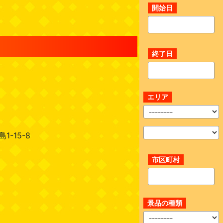
開始日
終了日
エリア
-15-8
市区町村
景品の種類