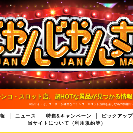
ンコ・スロット店、超HOTな景品が見つかる情
※当サイトは、ユーザーが健全なパチンコ・スロット遊戯を楽しむ為の情報サ
報
ニュース
特集&キャンペーン
ピックアップ
当サイトについて（利用規約等）