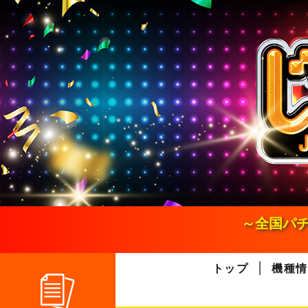
S
k
i
p
t
o
c
o
n
t
e
n
t
～全国パチ
トップ
機種情