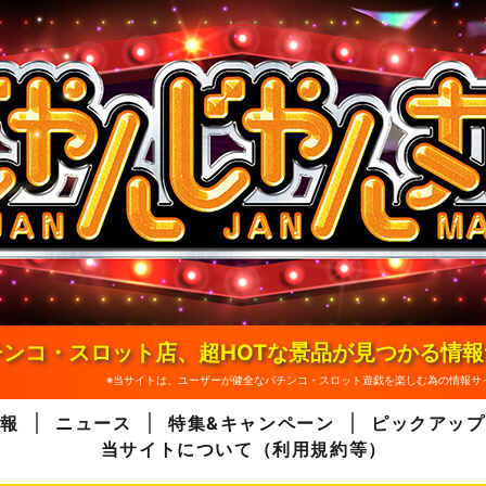
ンコ・スロット店、超HOTな景品が見つかる情
※当サイトは、ユーザーが健全なパチンコ・スロット遊戯を楽しむ為の情報サ
報
ニュース
特集&キャンペーン
ピックアップ
当サイトについて（利用規約等）