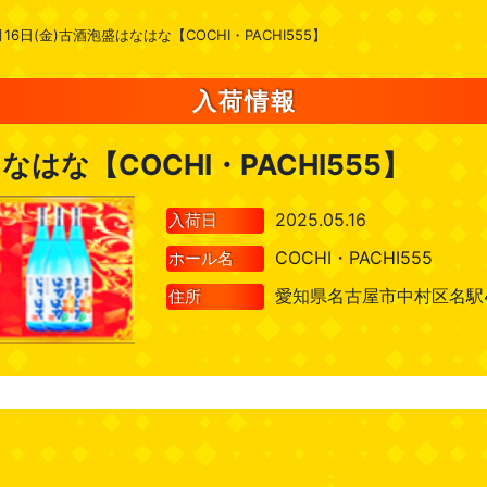
月16日(金)古酒泡盛はなはな【COCHI・PACHI555】
入荷情報
なはな【COCHI・PACHI555】
2025.05.16
入荷日
COCHI・PACHI555
ホール名
愛知県名古屋市中村区名駅4-
住所