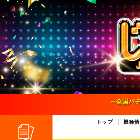
S
k
i
p
t
o
c
o
n
t
e
n
t
～全国パチ
トップ
機種情