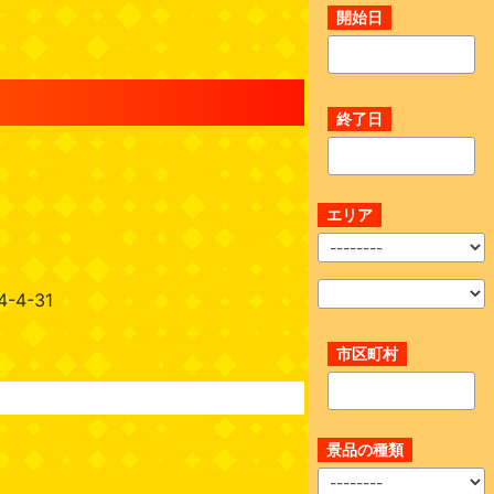
開始日
終了日
エリア
4-31
市区町村
景品の種類