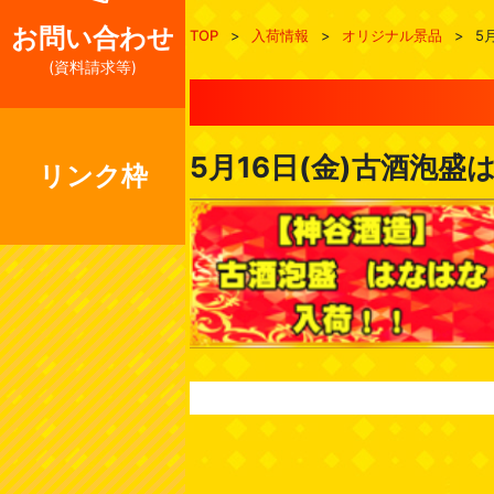
お問い合わせ
TOP
>
入荷情報
>
オリジナル景品
>
5
(資料請求等)
5月16日(金)古酒泡盛は
リンク枠