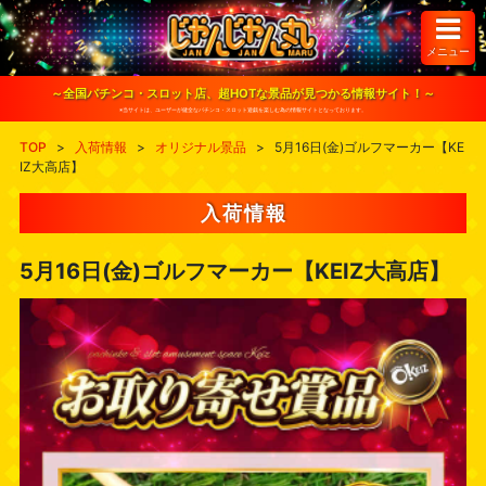
S
k
i
メニュー
p
t
o
～全国パチンコ・スロット店、超HOTな景品が見つかる情報サイト！～
c
※当サイトは、ユーザーが健全なパチンコ・スロット遊戯を楽しむ為の情報サイトとなっております。
o
n
TOP
>
入荷情報
>
オリジナル景品
>
5月16日(金)ゴルフマーカー【KE
t
IZ大高店】
e
n
t
入荷情報
5月16日(金)ゴルフマーカー【KEIZ大高店】