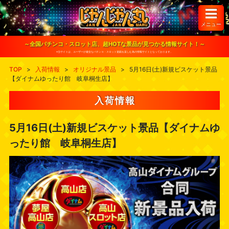
S
k
i
メニュー
p
t
o
～全国パチンコ・スロット店、超HOTな景品が見つかる情報サイト！～
c
※当サイトは、ユーザーが健全なパチンコ・スロット遊戯を楽しむ為の情報サイトとなっております。
o
n
TOP
>
入荷情報
>
オリジナル景品
>
5月16日(土)新規ビスケット景品
t
【ダイナムゆったり館 岐阜桐生店】
e
n
t
入荷情報
5月16日(土)新規ビスケット景品【ダイナムゆ
ったり館 岐阜桐生店】