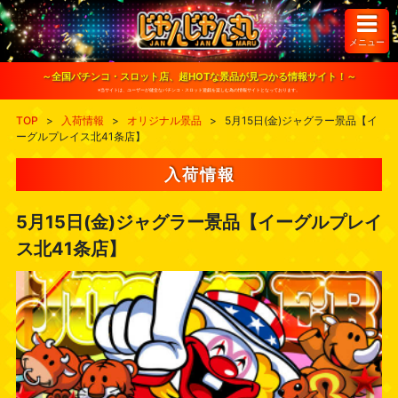
S
k
i
メニュー
p
t
o
～全国パチンコ・スロット店、超HOTな景品が見つかる情報サイト！～
c
※当サイトは、ユーザーが健全なパチンコ・スロット遊戯を楽しむ為の情報サイトとなっております。
o
n
TOP
>
入荷情報
>
オリジナル景品
>
5月15日(金)ジャグラー景品【イ
t
ーグルプレイス北41条店】
e
n
t
入荷情報
5月15日(金)ジャグラー景品【イーグルプレイ
ス北41条店】