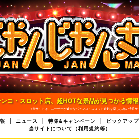
ンコ・スロット店、超HOTな景品が見つかる情
※当サイトは、ユーザーが健全なパチンコ・スロット遊戯を楽しむ為の情報サ
報
ニュース
特集&キャンペーン
ピックアップ
当サイトについて（利用規約等）