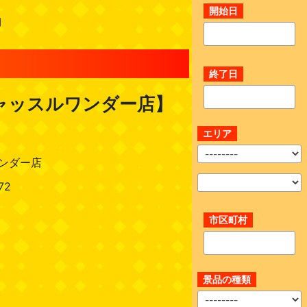
開始日
】
終了日
キャッスルワンダー店】
エリア
ンダー店
72
市区町村
景品の種類