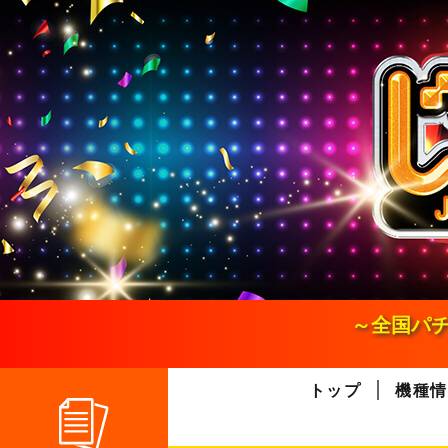
S
k
i
p
t
o
c
o
n
t
e
n
t
～全国パチ
トップ
機種情