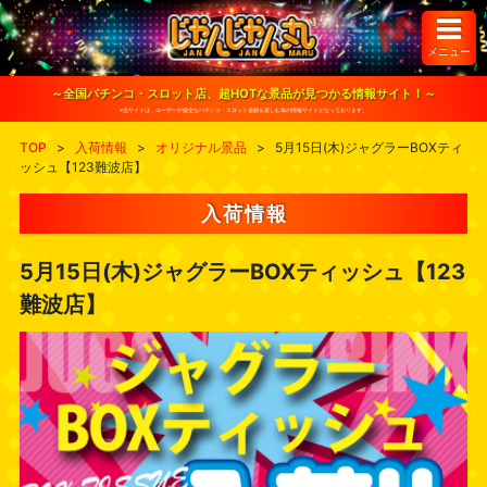
S
k
i
メニュー
p
t
o
～全国パチンコ・スロット店、超HOTな景品が見つかる情報サイト！～
c
※当サイトは、ユーザーが健全なパチンコ・スロット遊戯を楽しむ為の情報サイトとなっております。
o
n
TOP
>
入荷情報
>
オリジナル景品
>
5月15日(木)ジャグラーBOXティ
t
ッシュ【123難波店】
e
n
t
入荷情報
5月15日(木)ジャグラーBOXティッシュ【123
難波店】