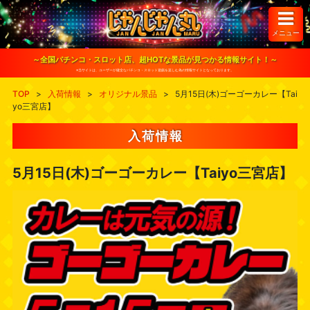
S
k
i
メニュー
p
t
o
～全国パチンコ・スロット店、超HOTな景品が見つかる情報サイト！～
c
※当サイトは、ユーザーが健全なパチンコ・スロット遊戯を楽しむ為の情報サイトとなっております。
o
n
TOP
>
入荷情報
>
オリジナル景品
>
5月15日(木)ゴーゴーカレー【Tai
t
yo三宮店】
e
n
t
入荷情報
5月15日(木)ゴーゴーカレー【Taiyo三宮店】