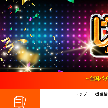
S
k
i
p
t
o
c
o
n
t
e
n
t
～全国パチ
トップ
機種情