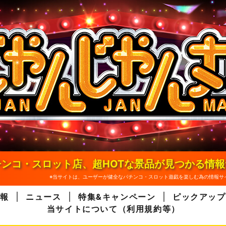
ンコ・スロット店、超HOTな景品が見つかる情
※当サイトは、ユーザーが健全なパチンコ・スロット遊戯を楽しむ為の情報サ
報
ニュース
特集&キャンペーン
ピックアップ
当サイトについて（利用規約等）