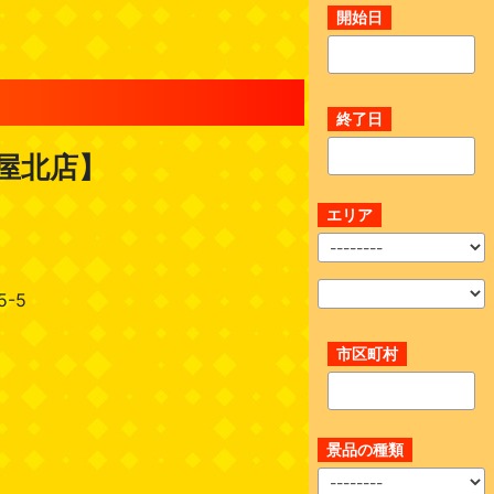
開始日
終了日
古屋北店】
エリア
-5
市区町村
景品の種類