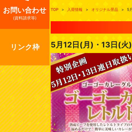
お問い合わせ
TOP
>
入荷情報
>
オリジナル景品
>
5
(資料請求等)
5月12日(月)・13日
リンク枠