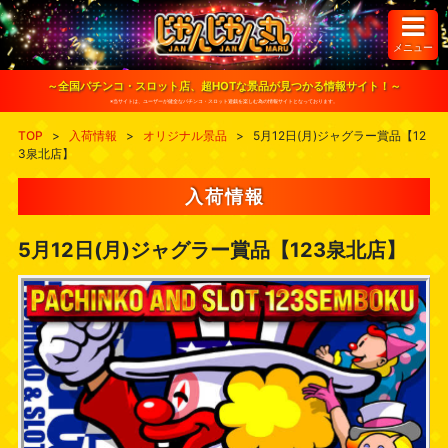
S
k
i
メニュー
p
t
o
～全国パチンコ・スロット店、超HOTな景品が見つかる情報サイト！～
c
※当サイトは、ユーザーが健全なパチンコ・スロット遊戯を楽しむ為の情報サイトとなっております。
o
n
TOP
>
入荷情報
>
オリジナル景品
>
5月12日(月)ジャグラー賞品【12
t
3泉北店】
e
n
t
入荷情報
5月12日(月)ジャグラー賞品【123泉北店】