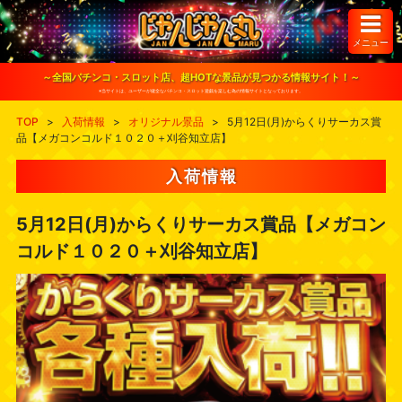
S
k
i
メニュー
p
t
o
～全国パチンコ・スロット店、超HOTな景品が見つかる情報サイト！～
c
※当サイトは、ユーザーが健全なパチンコ・スロット遊戯を楽しむ為の情報サイトとなっております。
o
n
TOP
>
入荷情報
>
オリジナル景品
>
5月12日(月)からくりサーカス賞
t
品【メガコンコルド１０２０＋刈谷知立店】
e
n
t
入荷情報
5月12日(月)からくりサーカス賞品【メガコン
コルド１０２０＋刈谷知立店】