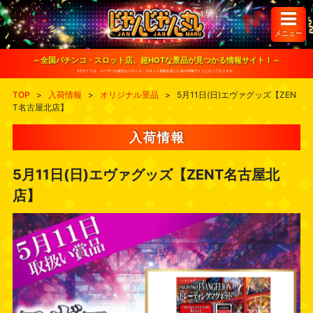
S
k
i
メニュー
p
t
o
～全国パチンコ・スロット店、超HOTな景品が見つかる情報サイト！～
c
※当サイトは、ユーザーが健全なパチンコ・スロット遊戯を楽しむ為の情報サイトとなっております。
o
n
TOP
>
入荷情報
>
オリジナル景品
>
5月11日(日)エヴァグッズ【ZEN
t
T名古屋北店】
e
n
t
入荷情報
5月11日(日)エヴァグッズ【ZENT名古屋北
店】