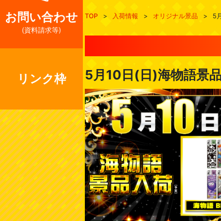
お問い合わせ
TOP
>
入荷情報
>
オリジナル景品
>
5
(資料請求等)
5月10日(日)海物語
リンク枠