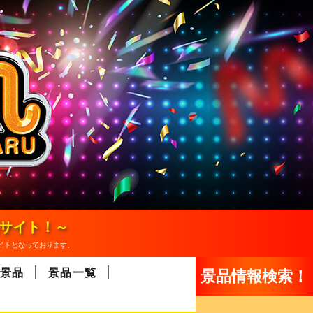
報サイト！～
イトとなっております。
景品
景品一覧
景品情報検索！