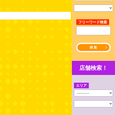
フリーワード検索
店舗検索！
エリア