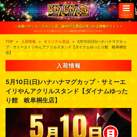
S
k
i
メニュー
p
t
o
～全国パチンコ・スロット店、超HOTな景品が見つかる情報サイト！～
c
※当サイトは、ユーザーが健全なパチンコ・スロット遊戯を楽しむ為の情報サイトとなっております。
o
n
TOP
>
入荷情報
>
オリジナル景品
>
5月10日(日)ハナハナマグカッ
t
プ・サミーエイリやんアクリルスタンド【ダイナムゆったり館 岐阜桐生
e
店】
n
t
入荷情報
5月10日(日)ハナハナマグカップ・サミーエ
イリやんアクリルスタンド【ダイナムゆった
り館 岐阜桐生店】