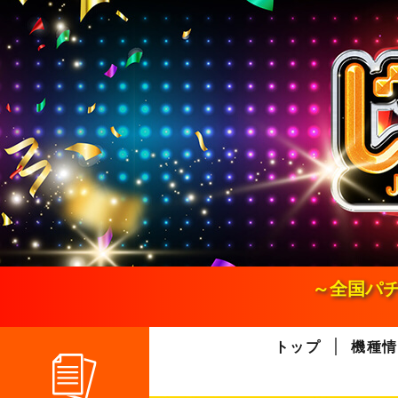
S
k
i
p
t
o
c
o
n
t
e
n
t
～全国パチ
トップ
機種情