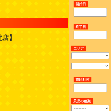
開始日
終了日
北店】
エリア
1
市区町村
景品の種類