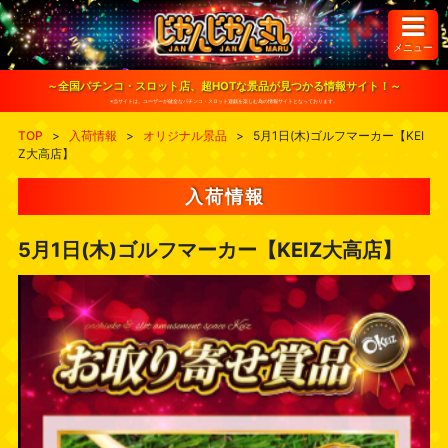
S
k
i
メニュー
p
t
o
～全国パチンコ・スロット店、超HOTな景品が見つかる情報サイト！～
c
※当サイトは、ユーザーが健全なパチンコ・スロット遊戯を楽しむ為の情報サイトとなっております。
o
n
TOP
>
入荷情報
>
オリジナル景品
>
5月1日(木)ゴルフマーカー【KEI
t
Z大高店】
e
n
t
入荷情報
5月1日(木)ゴルフマーカー【KEIZ大高店】