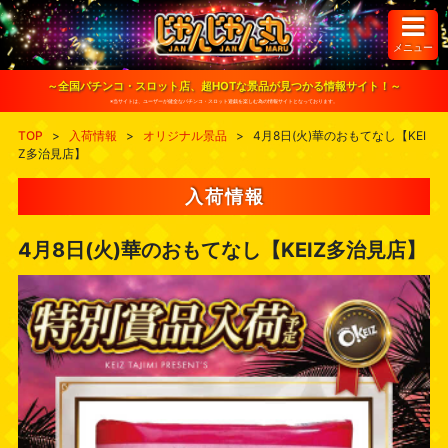
S
k
i
メニュー
p
t
o
～全国パチンコ・スロット店、超HOTな景品が見つかる情報サイト！～
c
※当サイトは、ユーザーが健全なパチンコ・スロット遊戯を楽しむ為の情報サイトとなっております。
o
n
TOP
>
入荷情報
>
オリジナル景品
>
4月8日(火)華のおもてなし【KEI
t
Z多治見店】
e
n
t
入荷情報
4月8日(火)華のおもてなし【KEIZ多治見店】