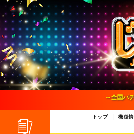
S
k
i
p
t
o
c
o
n
t
e
n
t
～全国パチ
トップ
機種情