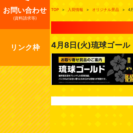
お問い合わせ
TOP
>
入荷情報
>
オリジナル景品
>
4
(資料請求等)
4月8日(火)琉球ゴー
リンク枠