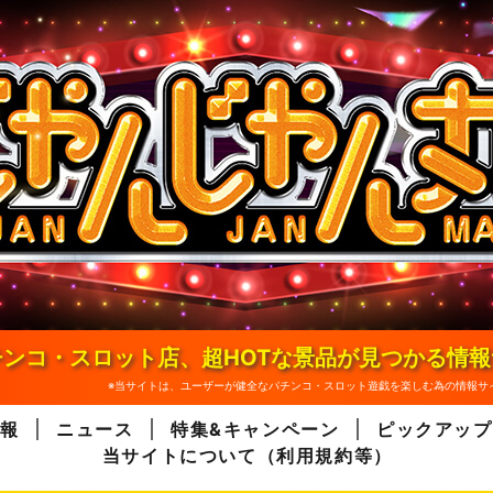
ンコ・スロット店、超HOTな景品が見つかる情
※当サイトは、ユーザーが健全なパチンコ・スロット遊戯を楽しむ為の情報サ
報
ニュース
特集&キャンペーン
ピックアップ
当サイトについて（利用規約等）