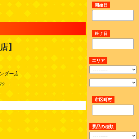
開始日
終了日
ー店】
エリア
ンダー店
72
市区町村
景品の種類