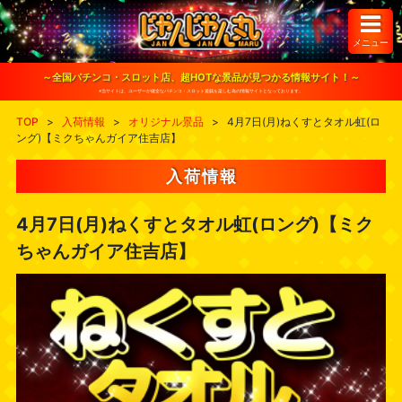
S
k
i
メニュー
p
t
o
～全国パチンコ・スロット店、超HOTな景品が見つかる情報サイト！～
c
※当サイトは、ユーザーが健全なパチンコ・スロット遊戯を楽しむ為の情報サイトとなっております。
o
n
TOP
>
入荷情報
>
オリジナル景品
>
4月7日(月)ねくすとタオル虹(ロ
t
ング)【ミクちゃんガイア住吉店】
e
n
t
入荷情報
4月7日(月)ねくすとタオル虹(ロング)【ミク
ちゃんガイア住吉店】