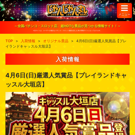
S
k
i
メニュー
p
t
o
～全国パチンコ・スロット店、超HOTな景品が見つかる情報サイト！～
c
※当サイトは、ユーザーが健全なパチンコ・スロット遊戯を楽しむ為の情報サイトとなっております。
o
n
TOP
>
入荷情報
>
オリジナル景品
>
4月6日(日)厳選人気賞品【プレ
t
イランドキャッスル大垣店】
e
n
t
入荷情報
4月6日(日)厳選人気賞品【プレイランドキャ
ッスル大垣店】