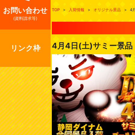
お問い合わせ
TOP
>
入荷情報
>
オリジナル景品
>
4
(資料請求等)
4月4日(土)サミー景
リンク枠