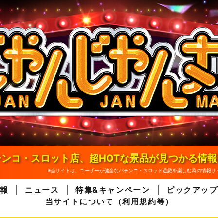
ンコ・スロット店、超HOTな景品が見つかる情
※当サイトは、ユーザーが健全なパチンコ・スロット遊戯を楽しむ為の情報サ
報
ニュース
特集&キャンペーン
ピックアップ
当サイトについて（利用規約等）