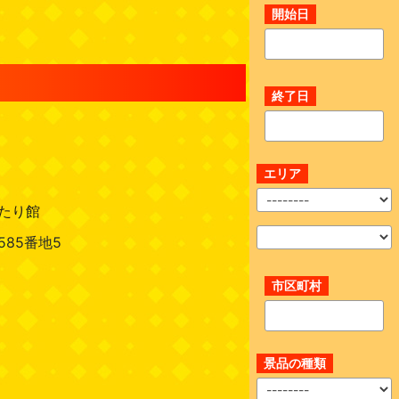
開始日
終了日
エリア
たり館
85番地5
市区町村
景品の種類