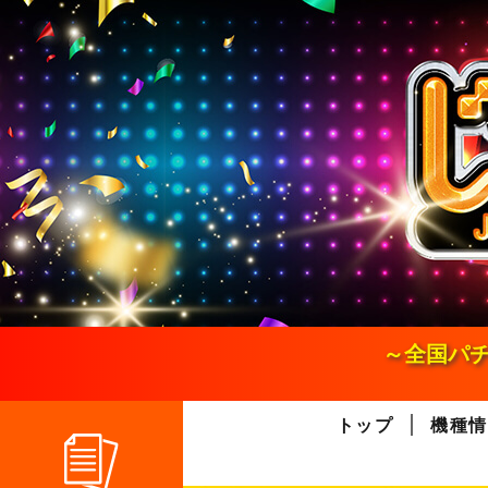
S
k
i
p
t
o
c
o
n
t
e
n
t
～全国パチ
トップ
機種情