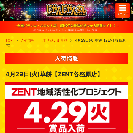
S
k
i
メニュー
p
t
o
～全国パチンコ・スロット店、超HOTな景品が見つかる情報サイト！～
c
※当サイトは、ユーザーが健全なパチンコ・スロット遊戯を楽しむ為の情報サイトとなっております。
o
n
TOP
>
入荷情報
>
オリジナル景品
>
4月29日(火)草餅【ZENT各務原
t
店】
e
n
t
入荷情報
4月29日(火)草餅【ZENT各務原店】