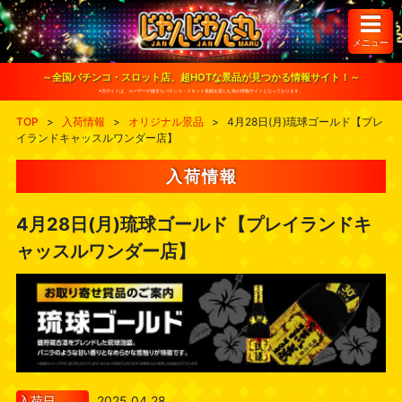
S
k
i
メニュー
p
t
o
～全国パチンコ・スロット店、超HOTな景品が見つかる情報サイト！～
c
※当サイトは、ユーザーが健全なパチンコ・スロット遊戯を楽しむ為の情報サイトとなっております。
o
n
TOP
>
入荷情報
>
オリジナル景品
>
4月28日(月)琉球ゴールド【プレ
t
イランドキャッスルワンダー店】
e
n
t
入荷情報
4月28日(月)琉球ゴールド【プレイランドキ
ャッスルワンダー店】
入荷日
2025.04.28