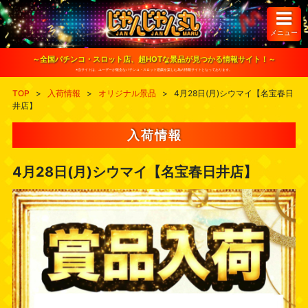
S
k
i
メニュー
p
t
o
～全国パチンコ・スロット店、超HOTな景品が見つかる情報サイト！～
c
※当サイトは、ユーザーが健全なパチンコ・スロット遊戯を楽しむ為の情報サイトとなっております。
o
n
TOP
>
入荷情報
>
オリジナル景品
>
4月28日(月)シウマイ【名宝春日
t
井店】
e
n
t
入荷情報
4月28日(月)シウマイ【名宝春日井店】