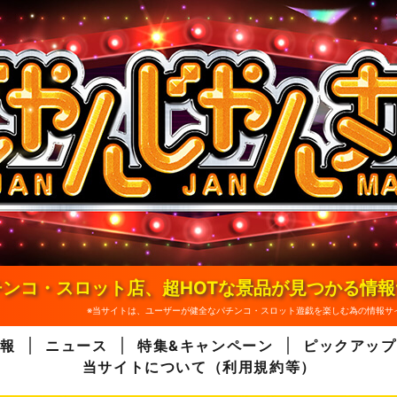
ンコ・スロット店、超HOTな景品が見つかる情
※当サイトは、ユーザーが健全なパチンコ・スロット遊戯を楽しむ為の情報サ
報
ニュース
特集&キャンペーン
ピックアップ
当サイトについて（利用規約等）