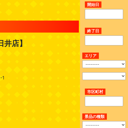
開始日
終了日
日井店】
エリア
-1
市区町村
景品の種類