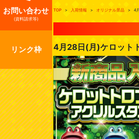
お問い合わせ
TOP
>
入荷情報
>
オリジナル景品
>
4
(資料請求等)
4月28日(月)ケロッ
リンク枠