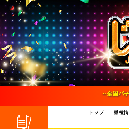
S
k
i
p
t
o
c
o
n
t
e
n
t
～全国パチ
トップ
機種情