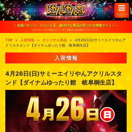
S
k
i
メニュー
p
t
o
～全国パチンコ・スロット店、超HOTな景品が見つかる情報サイト！～
c
※当サイトは、ユーザーが健全なパチンコ・スロット遊戯を楽しむ為の情報サイトとなっております。
o
n
TOP
>
入荷情報
>
オリジナル景品
>
4月26日(日)サミーエイリやんア
t
クリルスタンド【ダイナムゆったり館 岐阜桐生店】
e
n
t
入荷情報
4月26日(日)サミーエイリやんアクリルスタ
ンド【ダイナムゆったり館 岐阜桐生店】