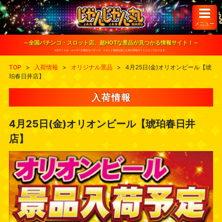
S
k
i
メニュー
p
t
o
～全国パチンコ・スロット店、超HOTな景品が見つかる情報サイト！～
c
※当サイトは、ユーザーが健全なパチンコ・スロット遊戯を楽しむ為の情報サイトとなっております。
o
n
TOP
>
入荷情報
>
オリジナル景品
>
4月25日(金)オリオンビール【琥
t
珀春日井店】
e
n
t
入荷情報
4月25日(金)オリオンビール【琥珀春日井
店】