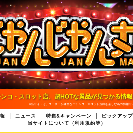
ンコ・スロット店、超HOTな景品が見つかる情
※当サイトは、ユーザーが健全なパチンコ・スロット遊戯を楽しむ為の情報サ
報
ニュース
特集&キャンペーン
ピックアップ
当サイトについて（利用規約等）