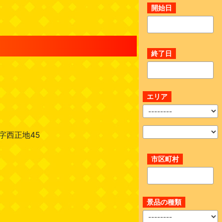
開始日
終了日
エリア
字西正地45
市区町村
景品の種類