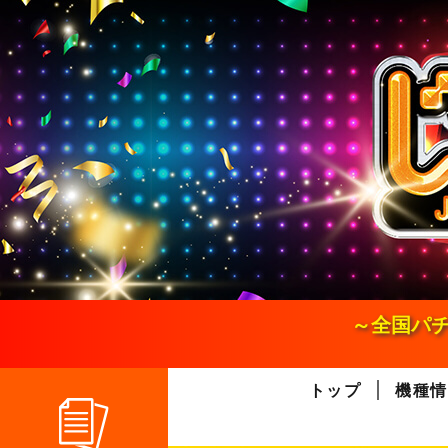
S
k
i
p
t
o
c
o
n
t
e
n
t
～全国パチ
トップ
機種情