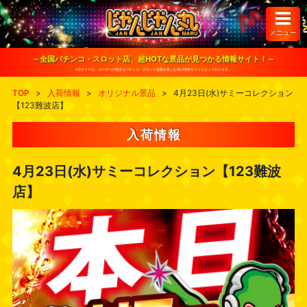
S
k
i
メニュー
p
t
o
～全国パチンコ・スロット店、超HOTな景品が見つかる情報サイト！～
c
※当サイトは、ユーザーが健全なパチンコ・スロット遊戯を楽しむ為の情報サイトとなっております。
o
n
TOP
>
入荷情報
>
オリジナル景品
>
4月23日(水)サミーコレクション
t
【123難波店】
e
n
t
入荷情報
4月23日(水)サミーコレクション【123難波
店】