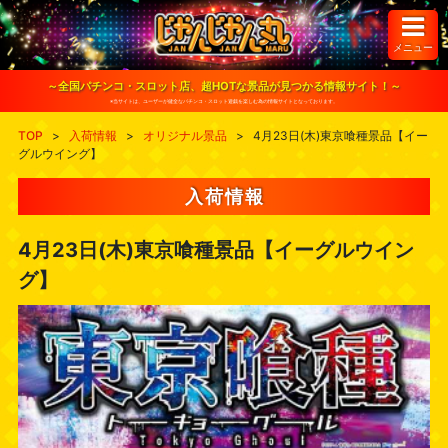
S
k
i
メニュー
p
t
o
～全国パチンコ・スロット店、超HOTな景品が見つかる情報サイト！～
c
※当サイトは、ユーザーが健全なパチンコ・スロット遊戯を楽しむ為の情報サイトとなっております。
o
n
TOP
>
入荷情報
>
オリジナル景品
>
4月23日(木)東京喰種景品【イー
t
グルウイング】
e
n
t
入荷情報
4月23日(木)東京喰種景品【イーグルウイン
グ】