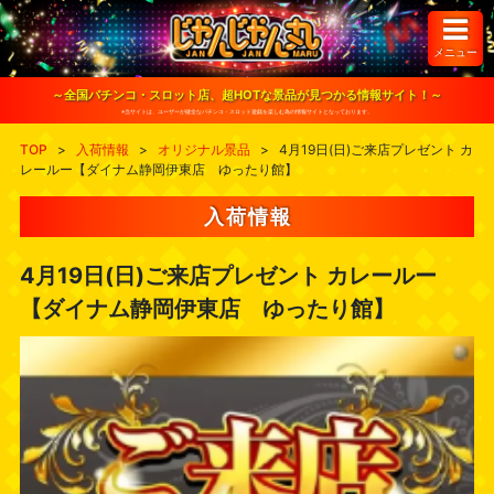
S
k
i
メニュー
p
t
o
～全国パチンコ・スロット店、超HOTな景品が見つかる情報サイト！～
c
※当サイトは、ユーザーが健全なパチンコ・スロット遊戯を楽しむ為の情報サイトとなっております。
o
n
TOP
>
入荷情報
>
オリジナル景品
>
4月19日(日)ご来店プレゼント カ
t
レールー【ダイナム静岡伊東店 ゆったり館】
e
n
t
入荷情報
4月19日(日)ご来店プレゼント カレールー
【ダイナム静岡伊東店 ゆったり館】