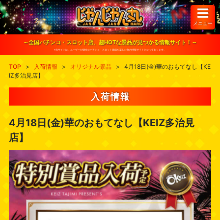
S
k
i
メニュー
p
t
o
～全国パチンコ・スロット店、超HOTな景品が見つかる情報サイト！～
c
※当サイトは、ユーザーが健全なパチンコ・スロット遊戯を楽しむ為の情報サイトとなっております。
o
n
TOP
>
入荷情報
>
オリジナル景品
>
4月18日(金)華のおもてなし【KE
t
IZ多治見店】
e
n
t
入荷情報
4月18日(金)華のおもてなし【KEIZ多治見
店】