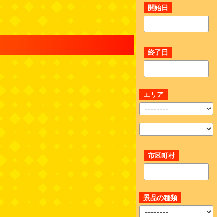
開始日
終了日
】
エリア
0
市区町村
景品の種類