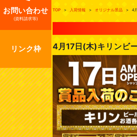
お問い合わせ
TOP
>
入荷情報
>
オリジナル景品
>
4
(資料請求等)
4月17日(木)キリンビ
リンク枠