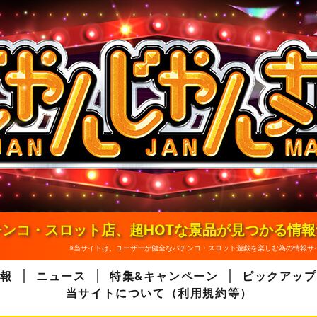
ンコ・スロット店、超HOTな景品が見つかる情
※当サイトは、ユーザーが健全なパチンコ・スロット遊戯を楽しむ為の情報サ
報
ニュース
特集&キャンペーン
ピックアップ
当サイトについて（利用規約等）