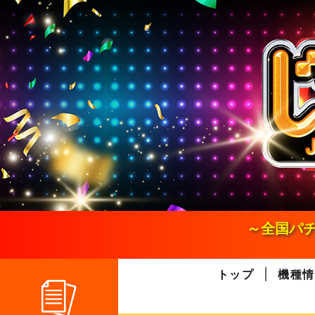
S
k
i
p
t
o
c
o
n
t
e
n
t
～全国パチ
トップ
機種情