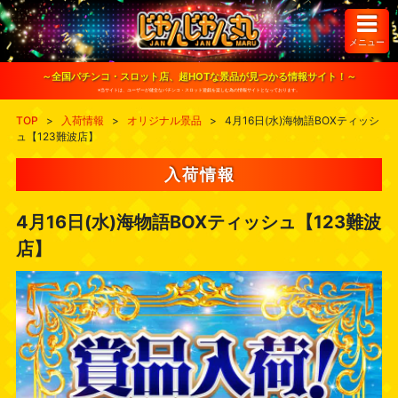
S
k
i
メニュー
p
t
o
～全国パチンコ・スロット店、超HOTな景品が見つかる情報サイト！～
c
※当サイトは、ユーザーが健全なパチンコ・スロット遊戯を楽しむ為の情報サイトとなっております。
o
n
TOP
>
入荷情報
>
オリジナル景品
>
4月16日(水)海物語BOXティッシ
t
ュ【123難波店】
e
n
t
入荷情報
4月16日(水)海物語BOXティッシュ【123難波
店】