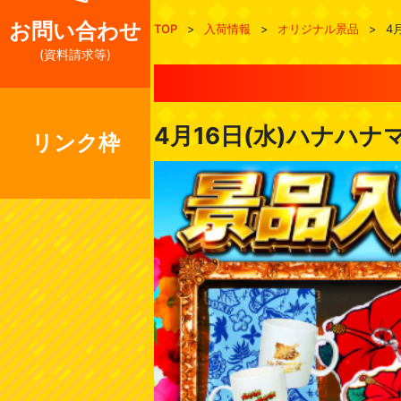
お問い合わせ
TOP
>
入荷情報
>
オリジナル景品
>
4
(資料請求等)
4月16日(水)ハナハ
リンク枠