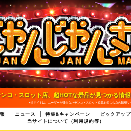
ンコ・スロット店、超HOTな景品が見つかる情
※当サイトは、ユーザーが健全なパチンコ・スロット遊戯を楽しむ為の情報サ
報
ニュース
特集&キャンペーン
ピックアップ
当サイトについて（利用規約等）