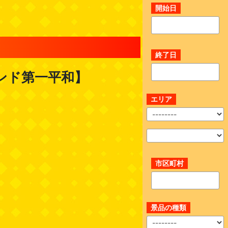
開始日
終了日
ンド第一平和】
エリア
市区町村
景品の種類