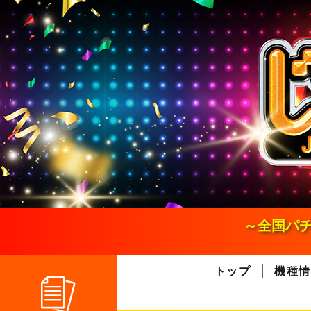
S
k
i
p
t
o
c
o
n
t
e
n
t
～全国パチ
トップ
機種情