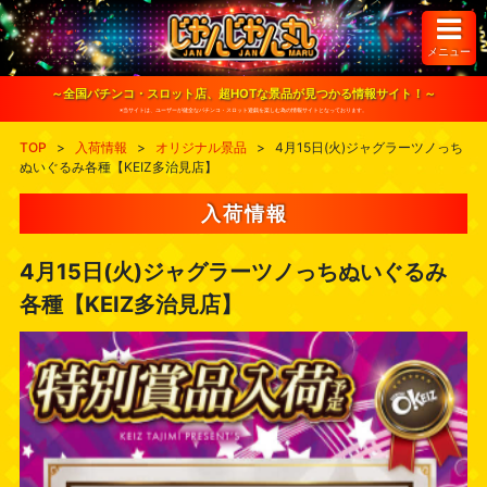
S
k
i
メニュー
p
t
o
～全国パチンコ・スロット店、超HOTな景品が見つかる情報サイト！～
c
※当サイトは、ユーザーが健全なパチンコ・スロット遊戯を楽しむ為の情報サイトとなっております。
o
n
TOP
>
入荷情報
>
オリジナル景品
>
4月15日(火)ジャグラーツノっち
t
ぬいぐるみ各種【KEIZ多治見店】
e
n
t
入荷情報
4月15日(火)ジャグラーツノっちぬいぐるみ
各種【KEIZ多治見店】