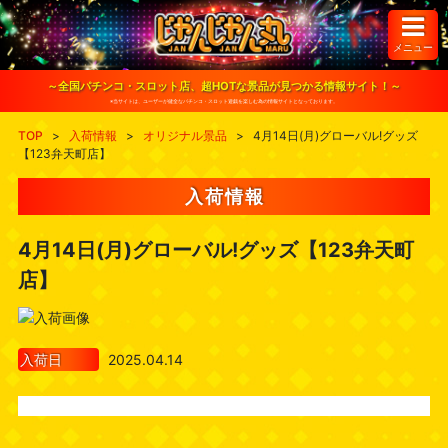
S
k
i
メニュー
p
t
o
～全国パチンコ・スロット店、超HOTな景品が見つかる情報サイト！～
c
※当サイトは、ユーザーが健全なパチンコ・スロット遊戯を楽しむ為の情報サイトとなっております。
o
n
TOP
>
入荷情報
>
オリジナル景品
>
4月14日(月)グローバル!グッズ
t
【123弁天町店】
e
n
t
入荷情報
4月14日(月)グローバル!グッズ【123弁天町
店】
入荷日
2025.04.14