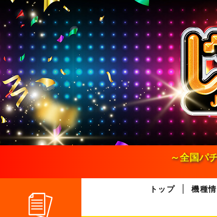
S
k
i
p
t
o
c
o
n
t
e
n
t
～全国パチ
トップ
機種情