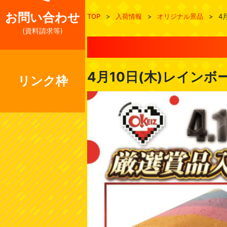
お問い合わせ
TOP
>
入荷情報
>
オリジナル景品
>
4
(資料請求等)
4月10日(木)レインボ
リンク枠