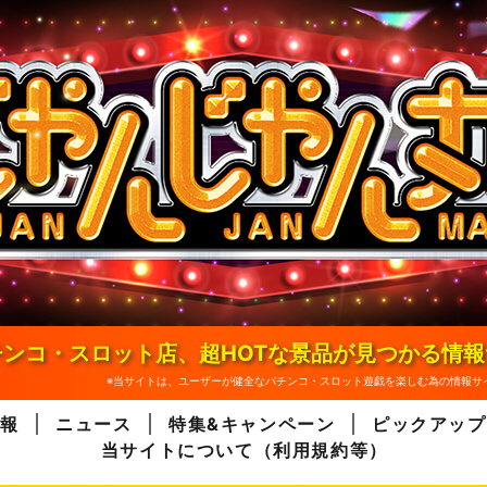
ンコ・スロット店、超HOTな景品が見つかる情
※当サイトは、ユーザーが健全なパチンコ・スロット遊戯を楽しむ為の情報サ
報
ニュース
特集&キャンペーン
ピックアップ
当サイトについて（利用規約等）