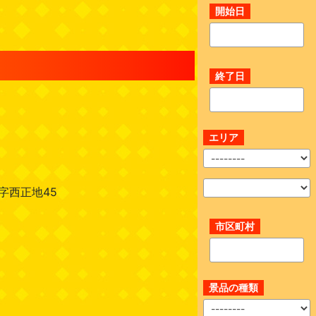
開始日
終了日
エリア
字西正地45
市区町村
景品の種類