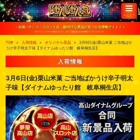
S
k
i
メニュー
p
t
o
～全国パチンコ・スロット店、超HOTな景品が見つかる情報サイト！～
c
※当サイトは、ユーザーが健全なパチンコ・スロット遊戯を楽しむ為の情報サイトとなっております。
o
n
TOP
>
入荷情報
>
オリジナル景品
>
3月6日(金)栗山米菓 ご当地ばか
t
うけ辛子明太子味【ダイナムゆったり館 岐阜桐生店】
e
n
t
入荷情報
3月6日(金)栗山米菓 ご当地ばかうけ辛子明太
子味【ダイナムゆったり館 岐阜桐生店】