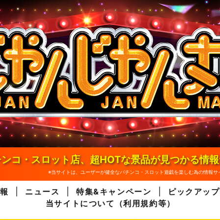
ンコ・スロット店、超HOTな景品が見つかる情
※当サイトは、ユーザーが健全なパチンコ・スロット遊戯を楽しむ為の情報サ
報
ニュース
特集&キャンペーン
ピックアップ
当サイトについて（利用規約等）