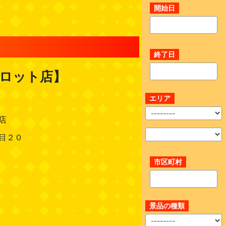
開始日
終了日
スロット店】
エリア
店
目２０
市区町村
景品の種類