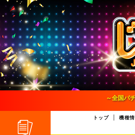
S
k
i
p
t
o
c
o
n
t
e
n
t
～全国パチ
トップ
機種情