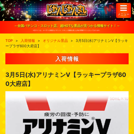
S
k
i
メニュー
p
t
o
～全国パチンコ・スロット店、超HOTな景品が見つかる情報サイト！～
c
※当サイトは、ユーザーが健全なパチンコ・スロット遊戯を楽しむ為の情報サイトとなっております。
o
n
TOP
>
入荷情報
>
オリジナル景品
>
3月5日(水)アリナミンV【ラッキ
t
ープラザ600大府店】
e
n
t
入荷情報
3月5日(水)アリナミンV【ラッキープラザ60
0大府店】