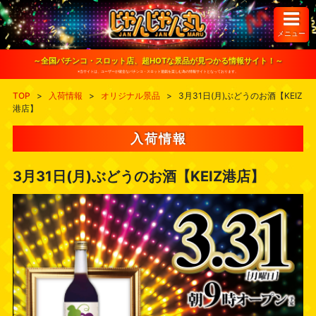
S
k
i
メニュー
p
t
o
～全国パチンコ・スロット店、超HOTな景品が見つかる情報サイト！～
c
※当サイトは、ユーザーが健全なパチンコ・スロット遊戯を楽しむ為の情報サイトとなっております。
o
n
TOP
>
入荷情報
>
オリジナル景品
>
3月31日(月)ぶどうのお酒【KEIZ
t
港店】
e
n
t
入荷情報
3月31日(月)ぶどうのお酒【KEIZ港店】