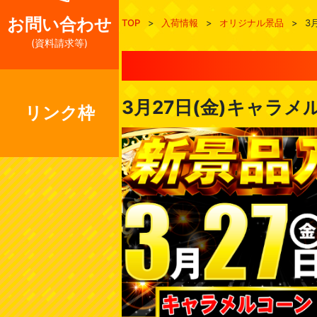
お問い合わせ
TOP
>
入荷情報
>
オリジナル景品
>
3
(資料請求等)
3月27日(金)キャラ
リンク枠