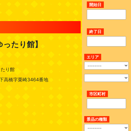
開始日
終了日
 ゆったり館】
エリア
ったり館
高橋字栗崎3464番地
市区町村
景品の種類