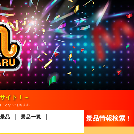
報サイト！～
イトとなっております。
景品
景品一覧
景品情報検索！