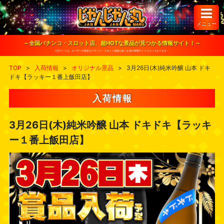
S
k
i
メニュー
p
t
o
～全国パチンコ・スロット店、超HOTな景品が見つかる情報サイト！～
c
※当サイトは、ユーザーが健全なパチンコ・スロット遊戯を楽しむ為の情報サイトとなっております。
o
n
TOP
>
入荷情報
>
オリジナル景品
>
3月26日(木)純米吟醸 山本 ドキ
t
ドキ【ラッキー１番上飯田店】
e
n
t
入荷情報
3月26日(木)純米吟醸 山本 ドキドキ【ラッキ
ー１番上飯田店】