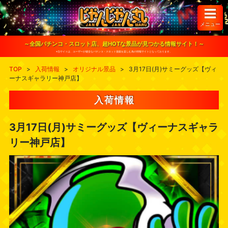
S
k
i
メニュー
p
t
o
～全国パチンコ・スロット店、超HOTな景品が見つかる情報サイト！～
c
※当サイトは、ユーザーが健全なパチンコ・スロット遊戯を楽しむ為の情報サイトとなっております。
o
n
TOP
>
入荷情報
>
オリジナル景品
>
3月17日(月)サミーグッズ【ヴィ
t
ーナスギャラリー神戸店】
e
n
t
入荷情報
3月17日(月)サミーグッズ【ヴィーナスギャラ
リー神戸店】