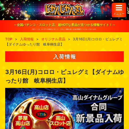
S
k
i
メニュー
p
t
o
～全国パチンコ・スロット店、超HOTな景品が見つかる情報サイト！～
c
※当サイトは、ユーザーが健全なパチンコ・スロット遊戯を楽しむ為の情報サイトとなっております。
o
n
TOP
>
入荷情報
>
オリジナル景品
>
3月16日(月)コロロ・ピュレグミ
t
【ダイナムゆったり館 岐阜桐生店】
e
n
t
入荷情報
3月16日(月)コロロ・ピュレグミ【ダイナムゆ
ったり館 岐阜桐生店】