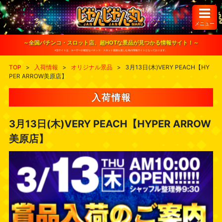
S
k
i
メニュー
p
t
o
～全国パチンコ・スロット店、超HOTな景品が見つかる情報サイト！～
c
※当サイトは、ユーザーが健全なパチンコ・スロット遊戯を楽しむ為の情報サイトとなっております。
o
n
TOP
>
入荷情報
>
オリジナル景品
>
3月13日(木)VERY PEACH【HY
t
PER ARROW美原店】
e
n
t
入荷情報
3月13日(木)VERY PEACH【HYPER ARROW
美原店】