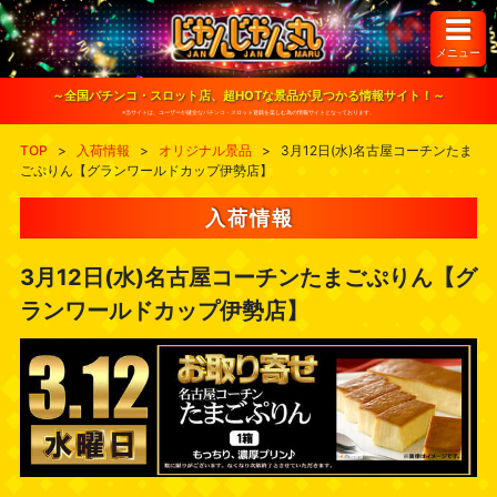
S
k
i
メニュー
p
t
o
～全国パチンコ・スロット店、超HOTな景品が見つかる情報サイト！～
c
※当サイトは、ユーザーが健全なパチンコ・スロット遊戯を楽しむ為の情報サイトとなっております。
o
n
TOP
>
入荷情報
>
オリジナル景品
>
3月12日(水)名古屋コーチンたま
t
ごぷりん【グランワールドカップ伊勢店】
e
n
t
入荷情報
3月12日(水)名古屋コーチンたまごぷりん【グ
ランワールドカップ伊勢店】