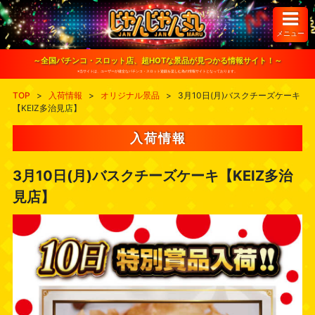
S
k
i
メニュー
p
t
o
～全国パチンコ・スロット店、超HOTな景品が見つかる情報サイト！～
c
※当サイトは、ユーザーが健全なパチンコ・スロット遊戯を楽しむ為の情報サイトとなっております。
o
n
TOP
>
入荷情報
>
オリジナル景品
>
3月10日(月)バスクチーズケーキ
t
【KEIZ多治見店】
e
n
t
入荷情報
3月10日(月)バスクチーズケーキ【KEIZ多治
見店】