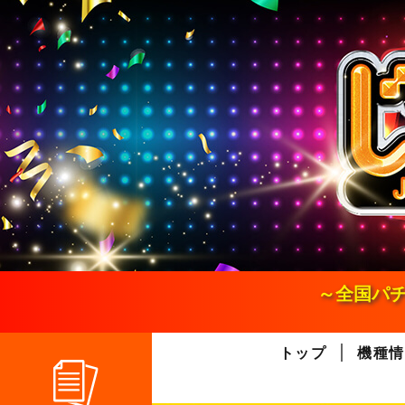
S
k
i
p
t
o
c
o
n
t
e
n
t
～全国パチ
トップ
機種情