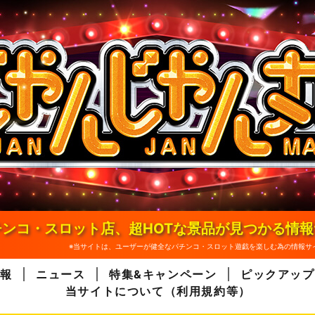
ンコ・スロット店、超HOTな景品が見つかる情
※当サイトは、ユーザーが健全なパチンコ・スロット遊戯を楽しむ為の情報サ
報
ニュース
特集&キャンペーン
ピックアップ
当サイトについて（利用規約等）