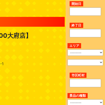
開始日
終了日
00大府店】
エリア
-1
市区町村
景品の種類