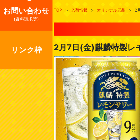
お問い合わせ
TOP
>
入荷情報
>
オリジナル景品
>
2
(資料請求等)
2月7日(金)麒麟特製
リンク枠